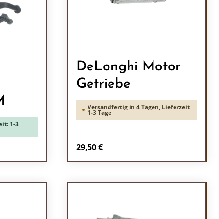
DeLonghi Motor
Getriebe
M
Versandfertig in 4 Tagen, Lieferzeit
1-3 Tage
it: 1-3
Regulärer Preis:
29,50 €
ein oder benutze die Schaltflächen um 
Produkt Anzahl: Gib den