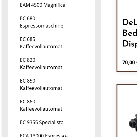
EAM 4500 Magnifica
EC 680
DeL
Espressomaschine
Bed
EC 685
Dis
Kaffeevollautomat
EC 820
Regulä
70,00 
Kaffeevollautomat
Pr
EC 850
Kaffeevollautomat
EC 860
Kaffeevollautomat
EC 9355 Specialista
ECA 13000 Espresso-