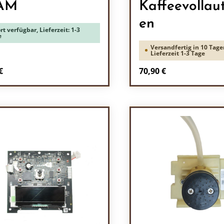
AM
Kaffeevollau
en
rt verfügbar, Lieferzeit: 1-3
e
Versandfertig in 10 Tage
Lieferzeit 1-3 Tage
rer Preis:
Regulärer Preis:
€
70,90 €
odukt Anzahl: Gib den gewünschten Wert 
Produkt Anzah