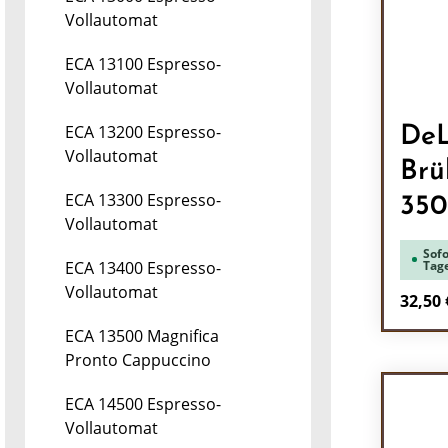
Vollautomat
ECA 13100 Espresso-
Vollautomat
ECA 13200 Espresso-
DeL
Vollautomat
Brü
ECA 13300 Espresso-
350
Vollautomat
Sofo
Tag
ECA 13400 Espresso-
Vollautomat
Regulä
32,50 
ECA 13500 Magnifica
Pr
Pronto Cappuccino
ECA 14500 Espresso-
Vollautomat