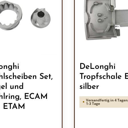
onghi
DeLonghi
lscheiben Set,
Tropfschale
el und
silber
lring, ECAM
Versandfertig in 4 Tagen,
1-3 Tage
d ETAM