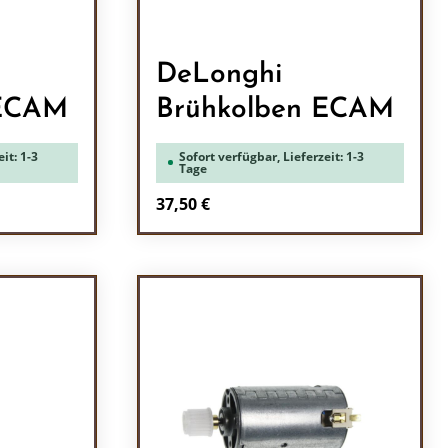
DeLonghi
 ECAM
Brühkolben ECAM
it: 1-3
Sofort verfügbar, Lieferzeit: 1-3
Tage
Regulärer Preis:
37,50 €
ein oder benutze die Schaltflächen um 
l: Gib den gewünschten Wert ein oder b
Produkt Anzahl: Gib den