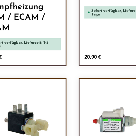
pfheizung
Sofort verfügbar, Lieferze
Tage
M / ECAM /
AM
rt verfügbar, Lieferzeit: 1-3
e
rer Preis:
Regulärer Preis:
€
20,90 €
odukt Anzahl: Gib den gewünschten Wert 
Produkt Anzah