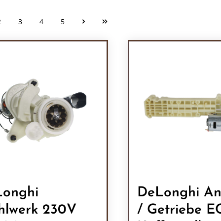
2
3
4
5
Seite
Seite
Seite
Seite
onghi
DeLonghi An
lwerk 230V
/ Getriebe 