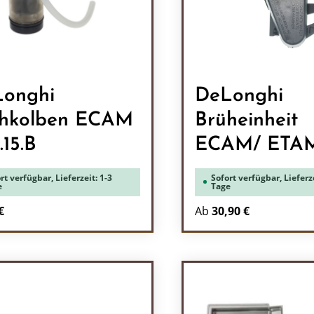
onghi
DeLonghi
hkolben ECAM
Brüheinheit
.15.B
ECAM/ ETA
rt verfügbar, Lieferzeit: 1-3
Sofort verfügbar, Lieferze
e
Tage
rer Preis:
€
Ab
30,90 €
odukt Anzahl: Gib den gewünschten Wert 