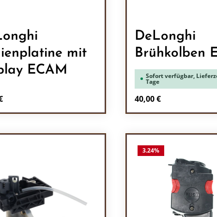
onghi
DeLonghi
ienplatine mit
Brühkolben
play ECAM
Sofort verfügbar, Lieferze
Tage
rer Preis:
Regulärer Preis:
€
40,00 €
odukt Anzahl: Gib den gewünschten Wert 
Produkt Anzah
3.24
%