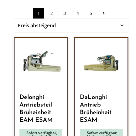
1
2
3
4
5
Seite
Seite
Seite
Seite
Seite
Delonghi
DeLonghi
Antriebsteil
Antrieb
Brüheinheit
Brüheinheit
EAM ESAM
ESAM
Sofort verfügbar,
Sofort verfügbar,