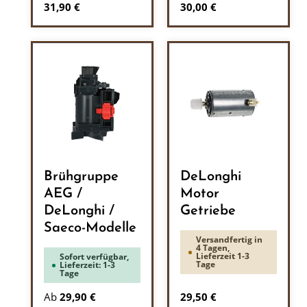
Regulärer Preis:
Regulärer Preis:
31,90 €
30,00 €
Brühgruppe
DeLonghi
AEG /
Motor
DeLonghi /
Getriebe
Saeco-Modelle
Versandfertig in
4 Tagen,
Lieferzeit 1-3
Sofort verfügbar,
Tage
Lieferzeit: 1-3
Tage
Regulärer Preis:
Ab
29,90 €
29,50 €