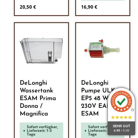
Regulärer Preis:
Regulärer Preis:
20,50 €
16,90 €
DeLonghi
DeLonghi
Wassertank
Pumpe ULKA
ESAM Prima
EP5 48 W
Donna /
230V EAM /
Magnifica
ESAM
SEHR GUT
Sofort verfügbar,
Sofort verfügbar,
Lieferzeit: 1-3
Lieferzeit: 1-3
4.99
/ 5.00
Tage
Tage