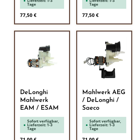
Lieferzeit: 1-3
Lieferzeit: 1-3
Tage
Tage
Regulärer Preis:
Regulärer Preis:
77,50 €
77,50 €
DeLonghi
Mahlwerk AEG
Mahlwerk
/ DeLonghi /
EAM / ESAM
Saeco
Sofort verfügbar,
Sofort verfügbar,
Lieferzeit: 1-3
Lieferzeit: 1-3
Tage
Tage
Regulärer Preis:
Regulärer Preis:
71,00 €
71,00 €