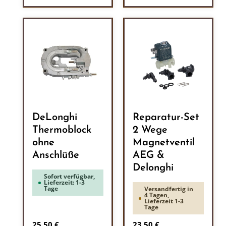
DeLonghi
Reparatur-Set
Thermoblock
2 Wege
ohne
Magnetventil
Anschlüße
AEG &
Delonghi
Sofort verfügbar,
Lieferzeit: 1-3
Tage
Versandfertig in
4 Tagen,
Lieferzeit 1-3
Tage
Regulärer Preis:
Regulärer Preis:
25,50 €
23,50 €