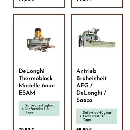
DeLonghi
Antrieb
Thermoblock
Brüheinheit
Modelle 6mm
AEG /
ESAM
DeLonghi /
Saeco
Sofort verfügbar,
Lieferzeit: 1-3
Tage
Sofort verfügbar,
Lieferzeit: 1-3
Tage
Regulärer Preis:
Regulärer Preis:
70,90 €
69,90 €