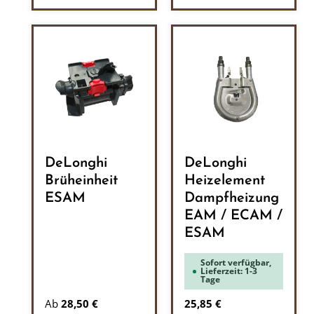
DeLonghi
DeLonghi
Brüheinheit
Heizelement
ESAM
Dampfheizung
EAM / ECAM /
ESAM
Sofort verfügbar,
Lieferzeit: 1-3
Tage
Regulärer Preis:
Ab
28,50 €
25,85 €