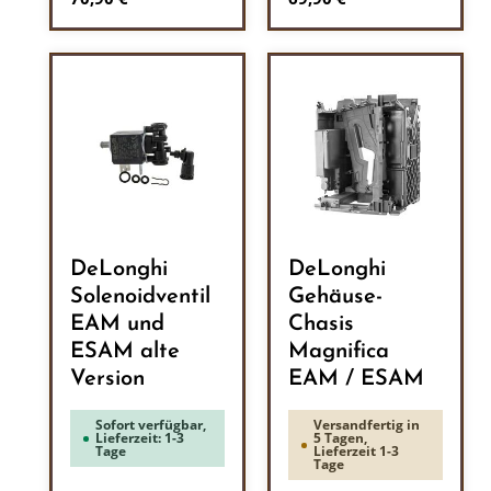
DeLonghi
DeLonghi
Solenoidventil
Gehäuse-
EAM und
Chasis
ESAM alte
Magnifica
Version
EAM / ESAM
Sofort verfügbar,
Versandfertig in
Lieferzeit: 1-3
5 Tagen,
Tage
Lieferzeit 1-3
Tage