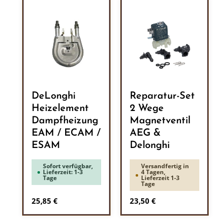
DeLonghi
Reparatur-Set
Heizelement
2 Wege
Dampfheizung
Magnetventil
EAM / ECAM /
AEG &
ESAM
Delonghi
Sofort verfügbar,
Versandfertig in
Lieferzeit: 1-3
4 Tagen,
Tage
Lieferzeit 1-3
Tage
Regulärer Preis:
Regulärer Preis:
25,85 €
23,50 €