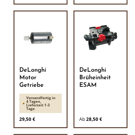
DeLonghi
DeLonghi
Motor
Brüheinheit
Getriebe
ESAM
Versandfertig in
4 Tagen,
Lieferzeit 1-3
Tage
Regulärer Preis:
29,50 €
Ab
28,50 €