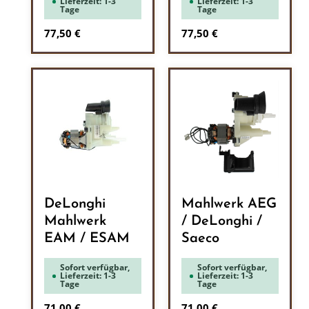
Lieferzeit: 1-3
Lieferzeit: 1-3
Tage
Tage
Regulärer Preis:
Regulärer Preis:
77,50 €
77,50 €
DeLonghi
Mahlwerk AEG
Mahlwerk
/ DeLonghi /
EAM / ESAM
Saeco
Sofort verfügbar,
Sofort verfügbar,
Lieferzeit: 1-3
Lieferzeit: 1-3
Tage
Tage
Regulärer Preis:
Regulärer Preis:
71,00 €
71,00 €