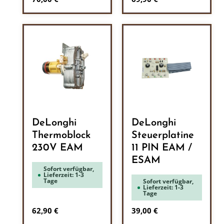
DeLonghi
DeLonghi
Thermoblock
Steuerplatine
230V EAM
11 PIN EAM /
ESAM
Sofort verfügbar,
Lieferzeit: 1-3
Tage
Sofort verfügbar,
Lieferzeit: 1-3
Tage
Regulärer Preis:
Regulärer Preis:
62,90 €
39,00 €