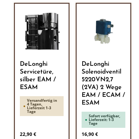
DeLonghi
DeLonghi
Servicetüre,
Solenoidventil
silber EAM /
5220VN2,7
ESAM
(2VA) 2 Wege
EAM / ECAM /
Versandfertig in
ESAM
4 Tagen,
Lieferzeit 1-3
Tage
Sofort verfügbar,
Lieferzeit: 1-3
Tage
Regulärer Preis:
Regulärer Preis:
22,90 €
16,90 €