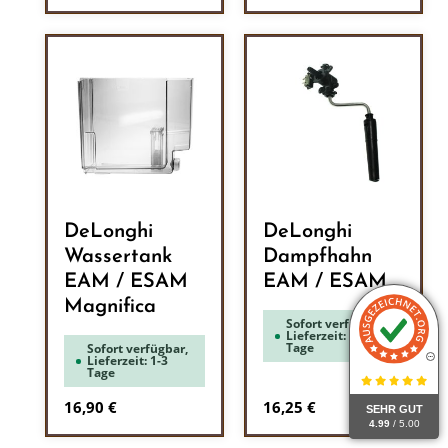
DeLonghi
DeLonghi
Wassertank
Dampfhahn
EAM / ESAM
EAM / ESAM
Magnifica
Sofort verfügbar,
Lieferzeit: 1-3
Tage
Sofort verfügbar,
Lieferzeit: 1-3
Tage
Regulärer Preis:
Regulärer Preis:
16,90 €
16,25 €
SEHR GUT
4.99
/ 5.00