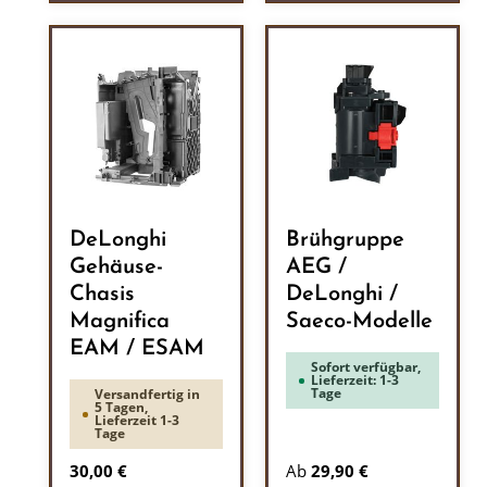
DeLonghi
Brühgruppe
Gehäuse-
AEG /
Chasis
DeLonghi /
Magnifica
Saeco-Modelle
EAM / ESAM
Sofort verfügbar,
Lieferzeit: 1-3
Tage
Versandfertig in
5 Tagen,
Lieferzeit 1-3
Tage
Regulärer Preis:
30,00 €
Ab
29,90 €