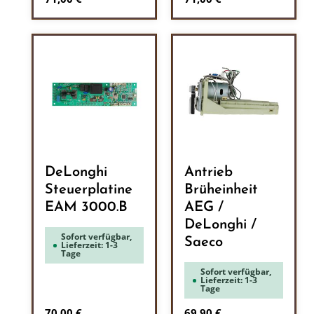
DeLonghi
Antrieb
Steuerplatine
Brüheinheit
EAM 3000.B
AEG /
DeLonghi /
Sofort verfügbar,
Saeco
Lieferzeit: 1-3
Tage
Sofort verfügbar,
Lieferzeit: 1-3
Tage
Regulärer Preis:
Regulärer Preis:
70,00 €
69,90 €