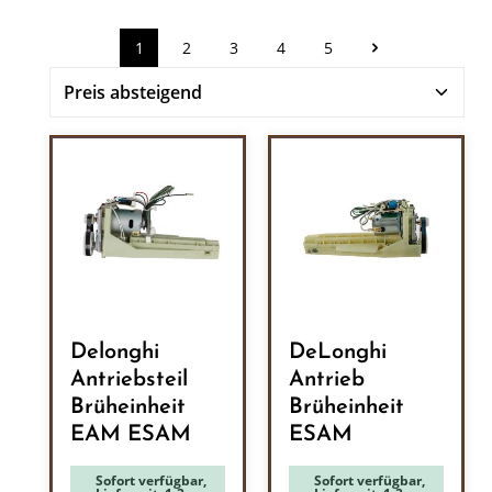
1
2
3
4
5
Seite
Seite
Seite
Seite
Seite
Delonghi
DeLonghi
Antriebsteil
Antrieb
Brüheinheit
Brüheinheit
EAM ESAM
ESAM
Sofort verfügbar,
Sofort verfügbar,