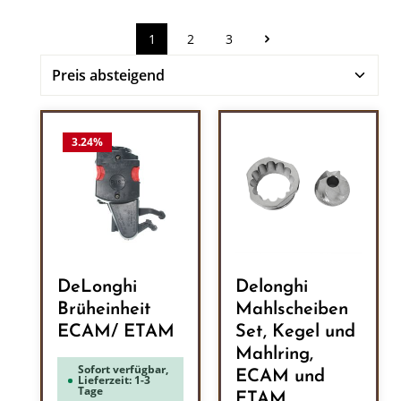
1
2
3
Seite
Seite
Seite
3.24
%
DeLonghi
Delonghi
Brüheinheit
Mahlscheiben
ECAM/ ETAM
Set, Kegel und
Mahlring,
Sofort verfügbar,
ECAM und
Lieferzeit: 1-3
Tage
ETAM