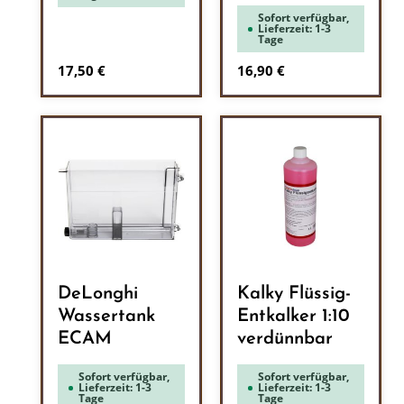
Sofort verfügbar,
Lieferzeit: 1-3
Tage
Regulärer Preis:
Regulärer Preis:
17,50 €
16,90 €
DeLonghi
Kalky Flüssig-
Wassertank
Entkalker 1:10
ECAM
verdünnbar
Sofort verfügbar,
Sofort verfügbar,
Lieferzeit: 1-3
Lieferzeit: 1-3
Tage
Tage