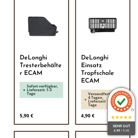
DeLonghi
DeLonghi
Tresterbehälte
Einsatz
r ECAM
Tropfschale
ECAM
Sofort verfügbar,
Lieferzeit: 1-3
Tage
Versandfertig in
4 Tagen,
Lieferzeit 1-3
Tage
Regulärer Preis:
Regulärer Preis:
5,90 €
4,90 €
SEHR GUT
4.99
/ 5.00