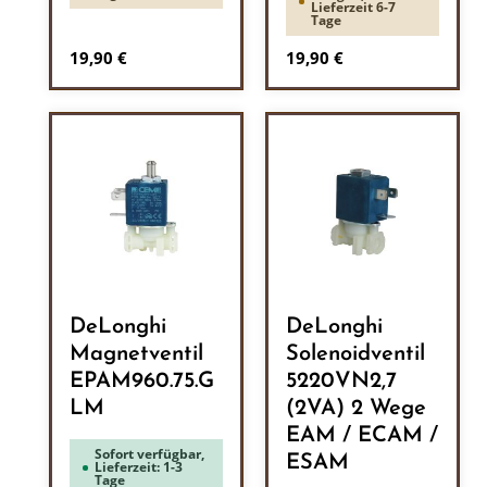
Lieferzeit 6-7
Tage
Regulärer Preis:
Regulärer Preis:
19,90 €
19,90 €
DeLonghi
DeLonghi
Magnetventil
Solenoidventil
EPAM960.75.G
5220VN2,7
LM
(2VA) 2 Wege
EAM / ECAM /
Sofort verfügbar,
ESAM
Lieferzeit: 1-3
Tage