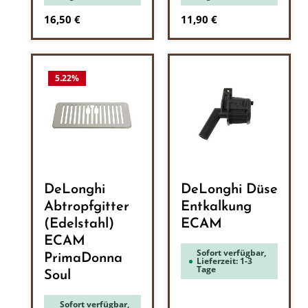
Regulärer Preis:
Regulärer Preis:
16,50 €
11,90 €
5.22
%
DeLonghi
DeLonghi Düse
Abtropfgitter
Entkalkung
(Edelstahl)
ECAM
ECAM
Sofort verfügbar,
PrimaDonna
Lieferzeit: 1-3
Tage
Soul
Sofort verfügbar,