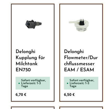
Delonghi
Delonghi
Kupplung für
Flowmeter/Dur
Milchtank
chflussmesser
EN750
EAM / ESAM
Sofort verfügbar,
Sofort verfügbar,
Lieferzeit: 1-3
Lieferzeit: 1-3
Tage
Tage
Regulärer Preis:
Regulärer Preis:
6,70 €
6,50 €