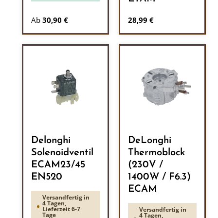
Regulärer Preis:
Ab
30,90 €
28,99 €
Delonghi
DeLonghi
Solenoidventil
Thermoblock
ECAM23/45
(230V /
EN520
1400W / F6.3)
ECAM
Versandfertig in
4 Tagen,
Lieferzeit 6-7
Versandfertig in
Tage
4 Tagen,