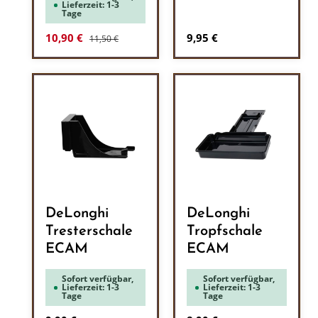
Lieferzeit: 1-3
Tage
Regulärer Preis:
Verkaufspreis:
Regulärer Preis:
10,90 €
9,95 €
11,50 €
DeLonghi
DeLonghi
Tresterschale
Tropfschale
ECAM
ECAM
Sofort verfügbar,
Sofort verfügbar,
Lieferzeit: 1-3
Lieferzeit: 1-3
Tage
Tage