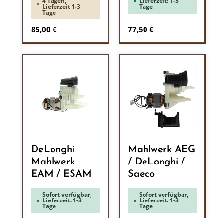
4 Tagen,
Lieferzeit: 1-3
Lieferzeit 1-3
Tage
Tage
Regulärer Preis:
Regulärer Preis:
85,00 €
77,50 €
DeLonghi
Mahlwerk AEG
Mahlwerk
/ DeLonghi /
EAM / ESAM
Saeco
Sofort verfügbar,
Sofort verfügbar,
Lieferzeit: 1-3
Lieferzeit: 1-3
Tage
Tage