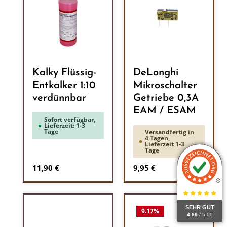
Kalky Flüssig-
DeLonghi
Entkalker 1:10
Mikroschalter
verdünnbar
Getriebe 0,3A
EAM / ESAM
Sofort verfügbar,
Lieferzeit: 1-3
Tage
Versandfertig in
4 Tagen,
Lieferzeit 1-3
Tage
Regulärer Preis:
Regulärer Preis:
11,90 €
9,95 €
SEHR GUT
9.17
%
4.99
/ 5.00