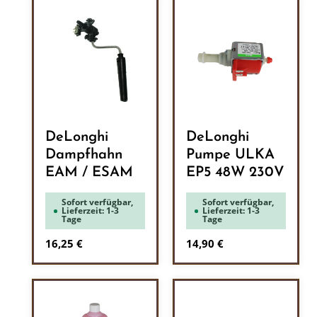
DeLonghi
DeLonghi
Dampfhahn
Pumpe ULKA
EAM / ESAM
EP5 48W 230V
Sofort verfügbar,
Sofort verfügbar,
Lieferzeit: 1-3
Lieferzeit: 1-3
Tage
Tage
Regulärer Preis:
Regulärer Preis:
16,25 €
14,90 €