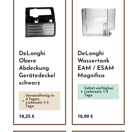
DeLonghi
DeLonghi
Obere
Wassertank
Abdeckung
EAM / ESAM
Gerätedeckel
Magnifica
schwarz
Sofort verfügbar,
Lieferzeit: 1-3
Tage
Versandfertig in
4 Tagen,
Lieferzeit 1-3
Tage
Regulärer Preis:
Regulärer Preis:
18,25 €
16,90 €