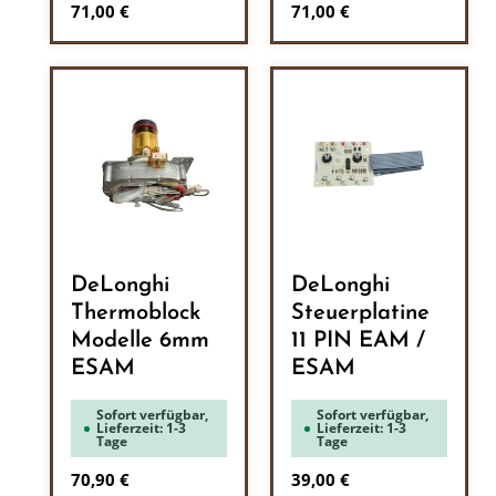
Regulärer Preis:
Regulärer Preis:
71,00 €
71,00 €
DeLonghi
DeLonghi
Thermoblock
Steuerplatine
Modelle 6mm
11 PIN EAM /
ESAM
ESAM
Sofort verfügbar,
Sofort verfügbar,
Lieferzeit: 1-3
Lieferzeit: 1-3
Tage
Tage
Regulärer Preis:
Regulärer Preis:
70,90 €
39,00 €