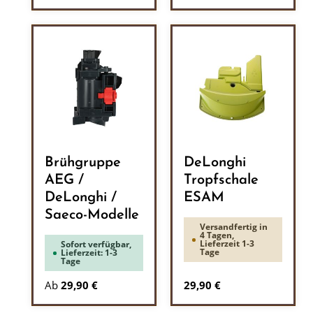
Brühgruppe
DeLonghi
AEG /
Tropfschale
DeLonghi /
ESAM
Saeco-Modelle
Versandfertig in
4 Tagen,
Lieferzeit 1-3
Sofort verfügbar,
Tage
Lieferzeit: 1-3
Tage
Regulärer Preis:
Ab
29,90 €
29,90 €