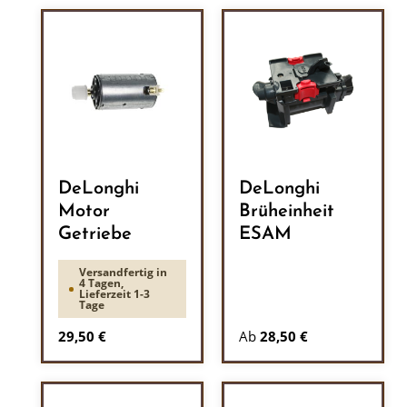
DeLonghi
DeLonghi
Motor
Brüheinheit
Getriebe
ESAM
Versandfertig in
4 Tagen,
Lieferzeit 1-3
Tage
Regulärer Preis:
29,50 €
Ab
28,50 €