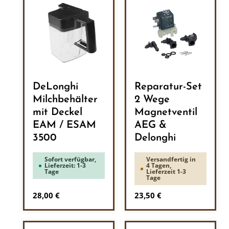
DeLonghi
Reparatur-Set
Milchbehälter
2 Wege
mit Deckel
Magnetventil
EAM / ESAM
AEG &
3500
Delonghi
Sofort verfügbar,
Versandfertig in
Lieferzeit: 1-3
4 Tagen,
Tage
Lieferzeit 1-3
Tage
Regulärer Preis:
Regulärer Preis:
28,00 €
23,50 €