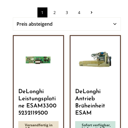
1
2
3
4
Seite
Seite
Seite
Seite
DeLonghi
DeLonghi
Leistungsplati
Antrieb
ne ESAM3300
Brüheinheit
5232119500
ESAM
Versandfertig in
Sofort verfügbar,