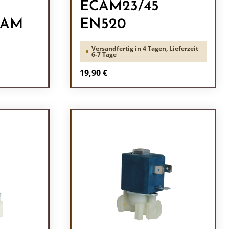
ECAM23/45
CAM
EN520
Versandfertig in 4 Tagen, Lieferzeit
6-7 Tage
Regulärer Preis:
19,90 €
l: Gib den gewünschten Wert ein oder b
Produkt Anzahl: Gib den