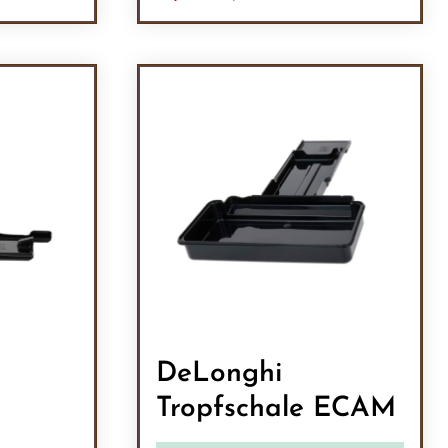
ein oder benutze die Schaltflächen um 
l: Gib den gewünschten Wert ein oder b
Produkt Anzahl: Gib den
DeLonghi
Tropfschale ECAM