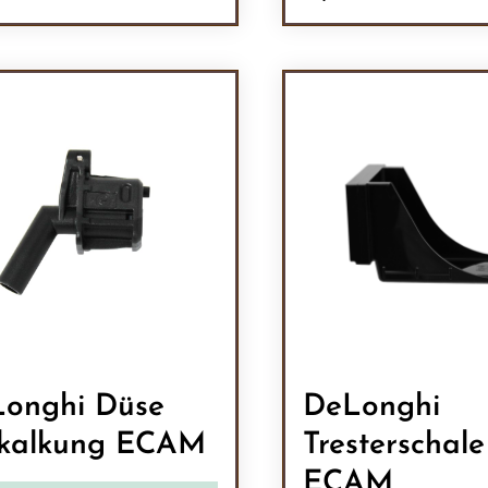
odukt Anzahl: Gib den gewünschten Wert 
Produkt Anzah
onghi Düse
DeLonghi
kalkung ECAM
Tresterschale
ECAM