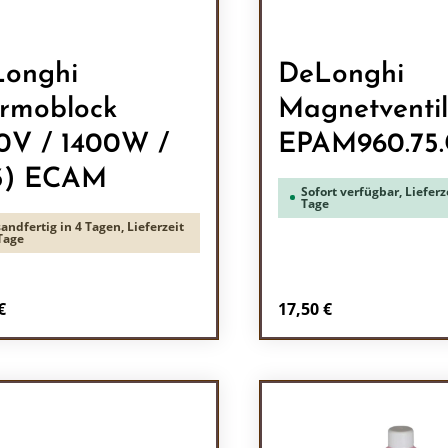
onghi
DeLonghi
rmoblock
Magnetventil
0V / 1400W /
EPAM960.75
3) ECAM
Sofort verfügbar, Lieferze
Tage
andfertig in 4 Tagen, Lieferzeit
Tage
rer Preis:
Regulärer Preis:
€
17,50 €
odukt Anzahl: Gib den gewünschten Wert 
Produkt Anzah