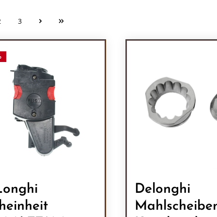
2
3
Seite
Seite
%
onghi
Delonghi
heinheit
Mahlscheiben