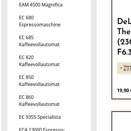
EAM 4500 Magnifica
EC 680
DeL
Espressomaschine
The
EC 685
(23
Kaffeevollautomat
F6.
EC 820
Kaffeevollautomat
Vers
6-7 
EC 850
Kaffeevollautomat
Regulä
19,90 
EC 860
Pr
Kaffeevollautomat
EC 9355 Specialista
ECA 13000 Espresso-