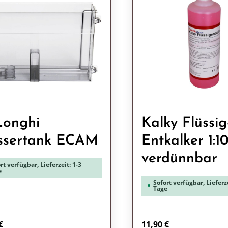
onghi
Kalky Flüssig
ssertank ECAM
Entkalker 1:1
verdünnbar
rt verfügbar, Lieferzeit: 1-3
e
Sofort verfügbar, Lieferze
Tage
rer Preis:
Regulärer Preis:
€
11,90 €