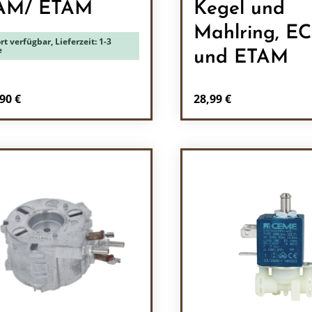
AM/ ETAM
Kegel und
Mahlring, E
rt verfügbar, Lieferzeit: 1-3
e
und ETAM
Regulärer Preis:
90 €
28,99 €
Produkt Anzah