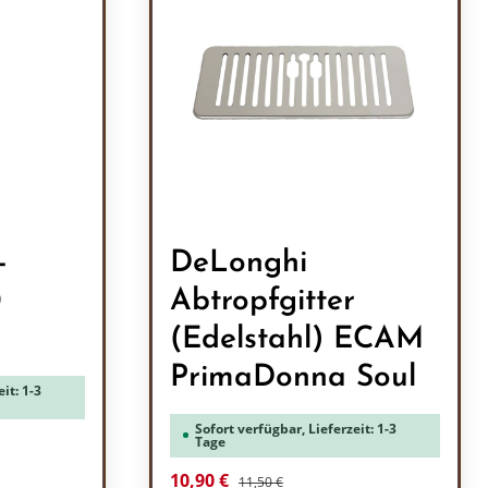
-
DeLonghi
0
Abtropfgitter
(Edelstahl) ECAM
PrimaDonna Soul
it: 1-3
Sofort verfügbar, Lieferzeit: 1-3
Tage
Regulärer Preis:
Verkaufspreis:
10,90 €
11,50 €