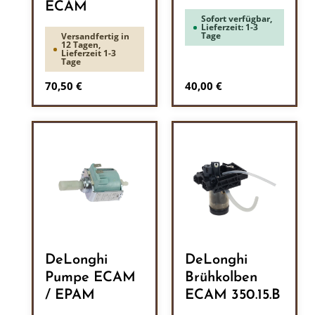
ECAM
Sofort verfügbar,
Lieferzeit: 1-3
Tage
Versandfertig in
12 Tagen,
Lieferzeit 1-3
Tage
Regulärer Preis:
Regulärer Preis:
70,50 €
40,00 €
DeLonghi
DeLonghi
Pumpe ECAM
Brühkolben
/ EPAM
ECAM 350.15.B