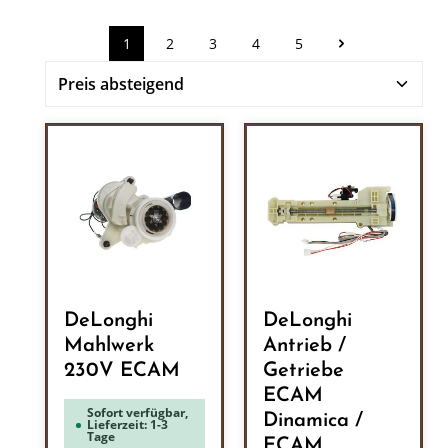
1
2
3
4
5
Seite
Seite
Seite
Seite
Seite
DeLonghi
DeLonghi
Mahlwerk
Antrieb /
230V ECAM
Getriebe
ECAM
Sofort verfügbar,
Dinamica /
Lieferzeit: 1-3
Tage
ECAM