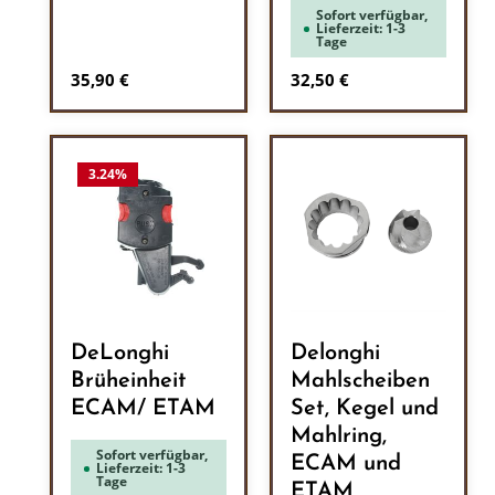
Sofort verfügbar,
Lieferzeit: 1-3
Tage
Regulärer Preis:
Regulärer Preis:
35,90 €
32,50 €
3.24
%
DeLonghi
Delonghi
Brüheinheit
Mahlscheiben
ECAM/ ETAM
Set, Kegel und
Mahlring,
Sofort verfügbar,
ECAM und
Lieferzeit: 1-3
Tage
ETAM