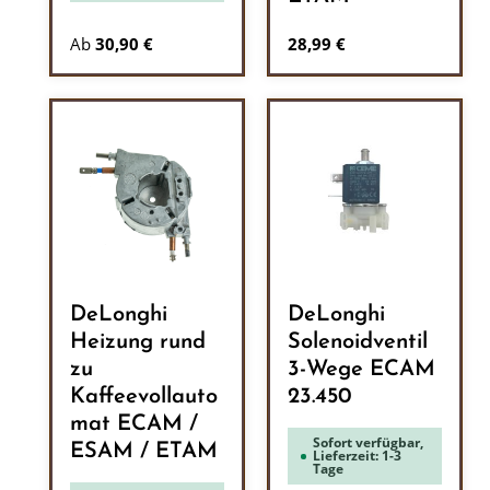
Regulärer Preis:
Ab
30,90 €
28,99 €
DeLonghi
DeLonghi
Heizung rund
Solenoidventil
zu
3-Wege ECAM
Kaffeevollauto
23.450
mat ECAM /
Sofort verfügbar,
ESAM / ETAM
Lieferzeit: 1-3
Tage