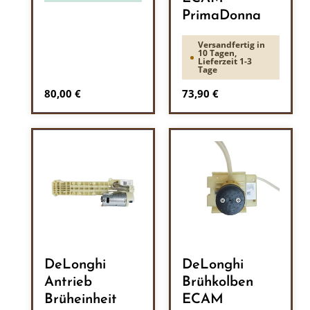
PrimaDonna
Versandfertig in
10 Tagen,
Lieferzeit 1-3
Tage
Regulärer Preis:
Regulärer Preis:
80,00 €
73,90 €
DeLonghi
DeLonghi
Antrieb
Brühkolben
Brüheinheit
ECAM