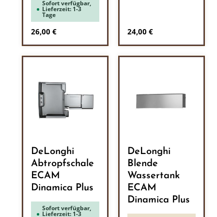
Sofort verfügbar,
Lieferzeit: 1-3
Tage
Regulärer Preis:
Regulärer Preis:
26,00 €
24,00 €
DeLonghi
DeLonghi
Abtropfschale
Blende
ECAM
Wassertank
Dinamica Plus
ECAM
Dinamica Plus
Sofort verfügbar,
Lieferzeit: 1-3