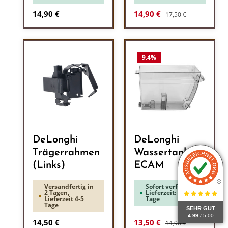
Regulärer Preis:
Regulärer Preis:
Verkaufspreis:
14,90 €
14,90 €
17,50 €
9.4
%
DeLonghi
DeLonghi
Trägerrahmen
Wassertank
(Links)
ECAM
Versandfertig in
Sofort verfügbar,
2 Tagen,
Lieferzeit: 1-3
Lieferzeit 4-5
Tage
Tage
SEHR GUT
4.99
/ 5.00
Regulärer Preis:
Regulärer Preis:
Verkaufspreis:
14,50 €
13,50 €
14,90 €