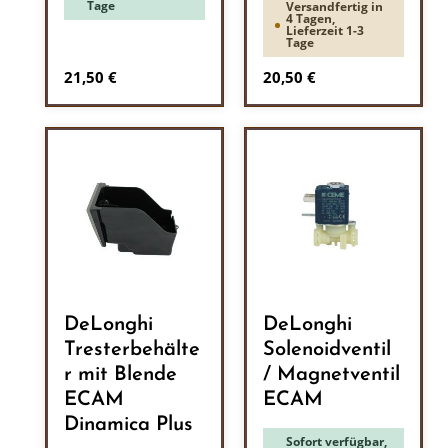
Tage
Versandfertig in
4 Tagen,
Lieferzeit 1-3
Tage
Regulärer Preis:
Regulärer Preis:
21,50 €
20,50 €
DeLonghi
DeLonghi
Tresterbehälte
Solenoidventil
r mit Blende
/ Magnetventil
ECAM
ECAM
Dinamica Plus
Sofort verfügbar,