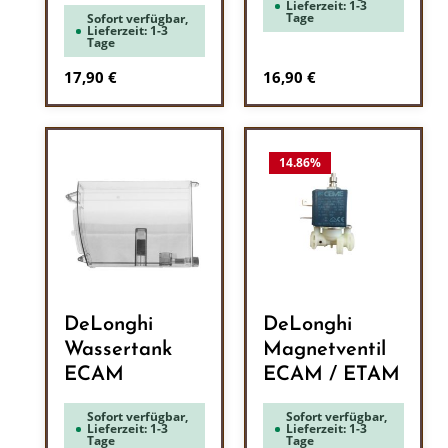
Lieferzeit: 1-3
Tage
Sofort verfügbar,
Lieferzeit: 1-3
Tage
Regulärer Preis:
Regulärer Preis:
17,90 €
16,90 €
14.86
%
DeLonghi
DeLonghi
Wassertank
Magnetventil
ECAM
ECAM / ETAM
Sofort verfügbar,
Sofort verfügbar,
Lieferzeit: 1-3
Lieferzeit: 1-3
Tage
Tage