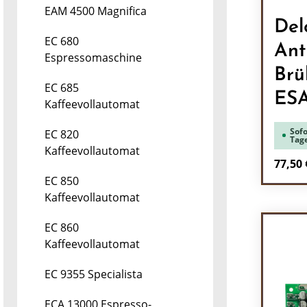
EAM 4500 Magnifica
Del
EC 680
Ant
Espressomaschine
Brü
EC 685
ES
Kaffeevollautomat
Sofo
EC 820
Tag
Kaffeevollautomat
Regulä
77,50 
EC 850
Pr
Kaffeevollautomat
EC 860
Kaffeevollautomat
EC 9355 Specialista
ECA 13000 Espresso-