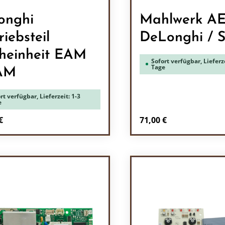
onghi
Mahlwerk AE
riebsteil
DeLonghi / 
heinheit EAM
Sofort verfügbar, Lieferze
Tage
AM
rt verfügbar, Lieferzeit: 1-3
e
rer Preis:
Regulärer Preis:
€
71,00 €
odukt Anzahl: Gib den gewünschten Wert 
Produkt Anzah