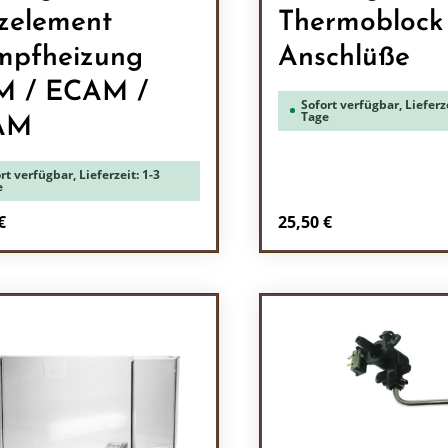
zelement
Thermoblock
pfheizung
Anschlüße
M / ECAM /
Sofort verfügbar, Lieferze
Tage
AM
rt verfügbar, Lieferzeit: 1-3
e
rer Preis:
Regulärer Preis:
€
25,50 €
odukt Anzahl: Gib den gewünschten Wert 
Produkt Anzah