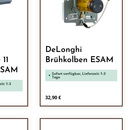
DeLonghi
 11
Brühkolben ESAM
ESAM
Sofort verfügbar, Lieferzeit: 1-3
Tage
it: 1-3
Regulärer Preis:
32,90 €
ein oder benutze die Schaltflächen um 
l: Gib den gewünschten Wert ein oder b
Produkt Anzahl: Gib den