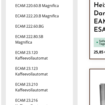
Hei
ECAM 220.60.B Magnifica
Dam
ECAM 222.20.B Magnifica
EA
ECAM 222.60.BG
ES
ECAM 222.80.SB
Sofo
Magnifica
Tag
Regulä
25,85 
ECAM 23.120
Kaffeevollautomat
Pr
ECAM 23.123
Kaffeevollautomat
ECAM 23.210
Kaffeevollautomat
ECAM 23.216