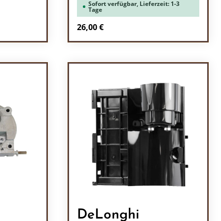
Sofort verfügbar, Lieferzeit: 1-3
Tage
Regulärer Preis:
26,00 €
l: Gib den gewünschten Wert ein oder b
Produkt Anzahl: Gib den
DeLonghi