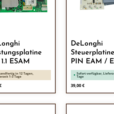
onghi
DeLonghi
stungsplatine
Steuerplatine
1.1 ESAM
PIN EAM / 
andfertig in 12 Tagen,
Sofort verfügbar, Lieferze
erzeit 1-3 Tage
Tage
rer Preis:
Regulärer Preis:
€
39,00 €
odukt Anzahl: Gib den gewünschten Wert 
Produkt Anzah