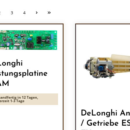
2
3
4
Seite
Seite
Seite
onghi
stungsplatine
AM
andfertig in 12 Tagen,
erzeit 1-3 Tage
DeLonghi An
/ Getriebe 