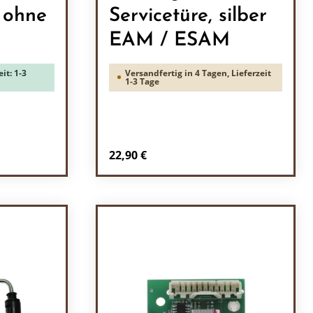
 ohne
Servicetüre, silber
EAM / ESAM
it: 1-3
Versandfertig in 4 Tagen, Lieferzeit
1-3 Tage
Regulärer Preis:
22,90 €
ein oder benutze die Schaltflächen um 
l: Gib den gewünschten Wert ein oder b
Produkt Anzahl: Gib den