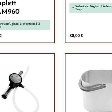
plett
Sofort verfügbar, Lieferze
Tage
AM960
rt verfügbar, Lieferzeit: 1-3
e
rer Preis:
Regulärer Preis:
€
80,00 €
odukt Anzahl: Gib den gewünschten Wert 
Produkt Anzah