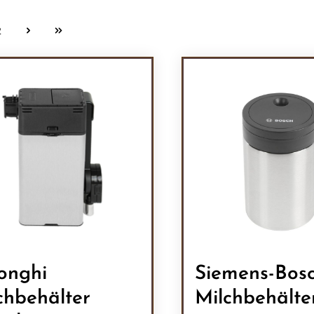
2
Seite
onghi
Siemens-Bos
chbehälter
Milchbehälte