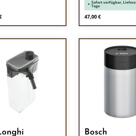
Sofort verfügbar, Lieferze
Tage
rer Preis:
Regulärer Preis:
€
47,00 €
odukt Anzahl: Gib den gewünschten Wert 
Produkt Anzah
onghi
Bosch