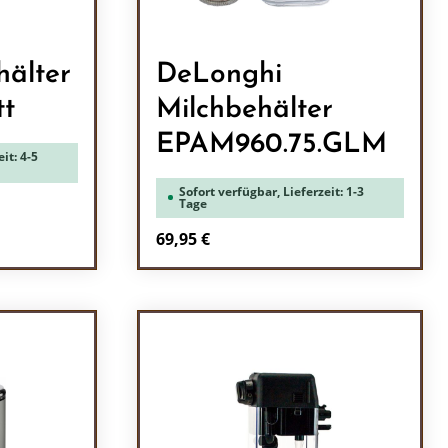
hälter
DeLonghi
tt
Milchbehälter
EPAM960.75.GLM
it: 4-5
Sofort verfügbar, Lieferzeit: 1-3
Tage
Regulärer Preis:
69,95 €
ein oder benutze die Schaltflächen um 
l: Gib den gewünschten Wert ein oder b
Produkt Anzahl: Gib den