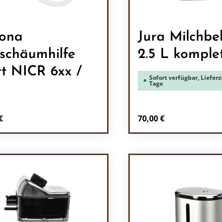
ona
Jura Milchbe
schäumhilfe
2.5 L komple
t NICR 6xx /
Sofort verfügbar, Lieferze
Tage
rer Preis:
Regulärer Preis:
€
70,00 €
odukt Anzahl: Gib den gewünschten Wert 
Produkt Anzah