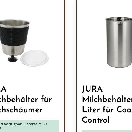
RA
JURA
chbehälter für
Milchbehälter
chschäumer
Liter für Coo
Control
rt verfügbar, Lieferzeit: 1-3
e