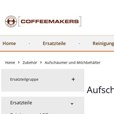
springen
Zur Hauptnavigation springen
Home
Ersatzteile
Reinigung
Home
Zubehör
Aufschäumer und Milchbehälter
Ersatzteilgruppe
Aufsc
Ersatzteile