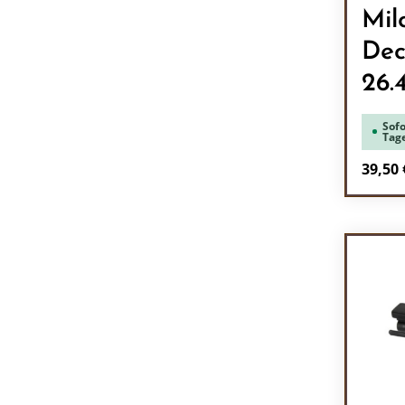
Mil
De
26.
Sofo
Tag
Regulä
39,50 
Pr