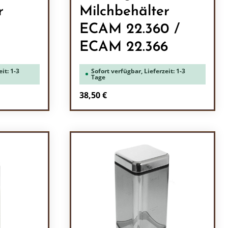
r
Milchbehälter
ECAM 22.360 /
ECAM 22.366
it: 1-3
Sofort verfügbar, Lieferzeit: 1-3
Tage
Regulärer Preis:
38,50 €
ein oder benutze die Schaltflächen um 
l: Gib den gewünschten Wert ein oder b
Produkt Anzahl: Gib den