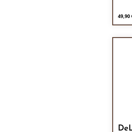
Regulä
49,90 
Pr
DeL