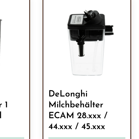
DeLonghi
 1
Milchbehälter
l
ECAM 28.xxx /
44.xxx / 45.xxx