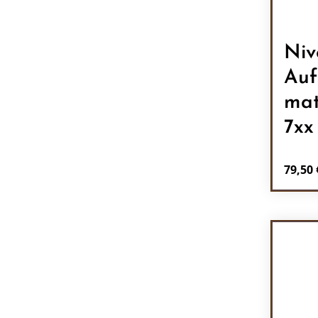
Niv
Auf
mat
7xx
Regulä
79,50 
Pr