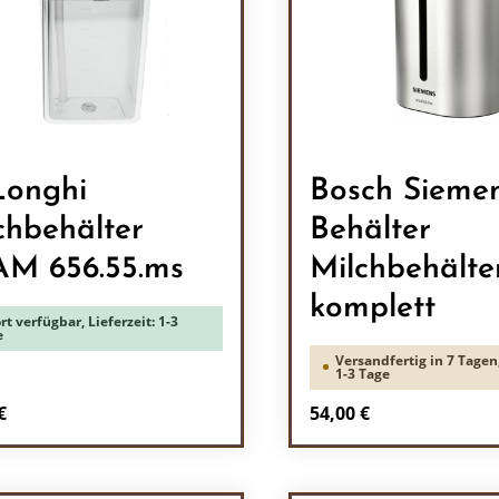
onghi
Bosch Sieme
chbehälter
Behälter
M 656.55.ms
Milchbehälte
komplett
rt verfügbar, Lieferzeit: 1-3
e
Versandfertig in 7 Tagen,
1-3 Tage
rer Preis:
Regulärer Preis:
€
54,00 €
odukt Anzahl: Gib den gewünschten Wert 
Produkt Anzah