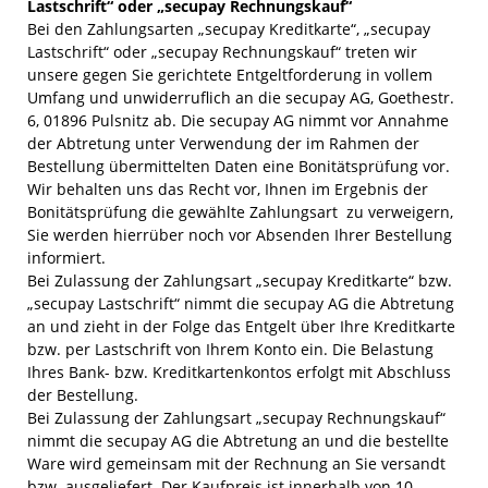
Lastschrift“ oder „secupay Rechnungskauf“
Bei den Zahlungsarten „secupay Kreditkarte“, „secupay
Lastschrift“ oder „secupay Rechnungskauf“ treten wir
unsere gegen Sie gerichtete Entgeltforderung in vollem
Umfang und unwiderruflich an die secupay AG, Goethestr.
6, 01896 Pulsnitz ab. Die secupay AG nimmt vor Annahme
der Abtretung unter Verwendung der im Rahmen der
Bestellung übermittelten Daten eine Bonitätsprüfung vor.
Wir behalten uns das Recht vor, Ihnen im Ergebnis der
Bonitätsprüfung die gewählte Zahlungsart zu verweigern,
Sie werden hierrüber noch vor Absenden Ihrer Bestellung
informiert.
Bei Zulassung der Zahlungsart „secupay Kreditkarte“ bzw.
„secupay Lastschrift“ nimmt die secupay AG die Abtretung
an und zieht in der Folge das Entgelt über Ihre Kreditkarte
bzw. per Lastschrift von Ihrem Konto ein. Die Belastung
Ihres Bank- bzw. Kreditkartenkontos erfolgt mit Abschluss
der Bestellung.
Bei Zulassung der Zahlungsart „secupay Rechnungskauf“
nimmt die secupay AG die Abtretung an und die bestellte
Ware wird gemeinsam mit der Rechnung an Sie versandt
bzw. ausgeliefert. Der Kaufpreis ist innerhalb von 10