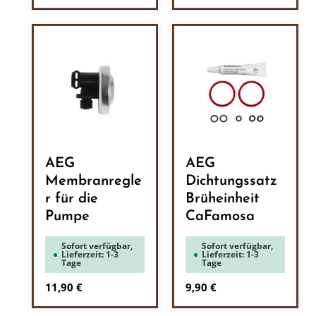
AEG
AEG
Membranregle
Dichtungssatz
r für die
Brüheinheit
Pumpe
CaFamosa
Sofort verfügbar,
Sofort verfügbar,
Lieferzeit: 1-3
Lieferzeit: 1-3
Tage
Tage
Regulärer Preis:
Regulärer Preis:
11,90 €
9,90 €