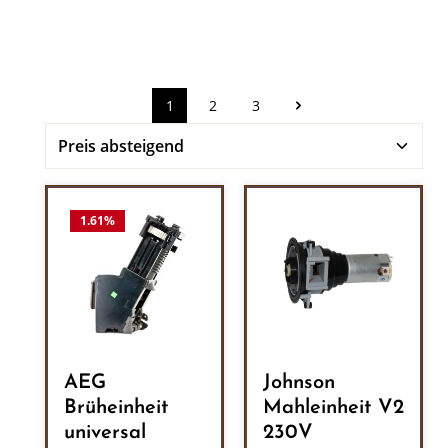
1
2
3
Seite
Seite
Seite
1.61
%
AEG
Johnson
Brüheinheit
Mahleinheit V2
universal
230V