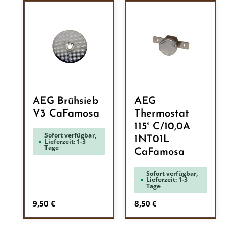
AEG Brühsieb
AEG
V3 CaFamosa
Thermostat
115° C/10,0A
Sofort verfügbar,
1NT01L
Lieferzeit: 1-3
Tage
CaFamosa
Sofort verfügbar,
Lieferzeit: 1-3
Tage
Regulärer Preis:
Regulärer Preis:
9,50 €
8,50 €