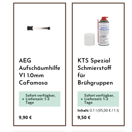
AEG
KTS Spezial
Aufschäumhilfe
Schmierstoff
V1 1.0mm
für
CaFamosa
Brühgruppen
Sofort verfügbar,
Sofort verfügbar,
Lieferzeit: 1-3
Lieferzeit: 1-3
Tage
Tage
Inhalt:
0.1 l
(95,00 € / 1 l)
Regulärer Preis:
Regulärer Preis:
9,90 €
9,50 €