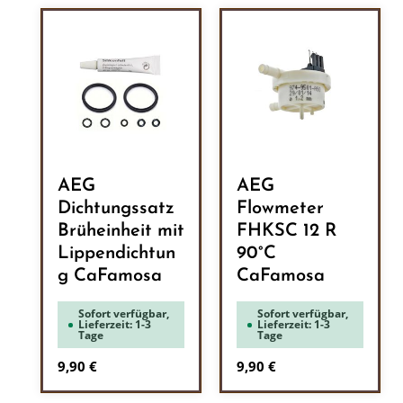
AEG
AEG
Dichtungssatz
Flowmeter
Brüheinheit mit
FHKSC 12 R
Lippendichtun
90°C
g CaFamosa
CaFamosa
Sofort verfügbar,
Sofort verfügbar,
Lieferzeit: 1-3
Lieferzeit: 1-3
Tage
Tage
Regulärer Preis:
Regulärer Preis:
9,90 €
9,90 €