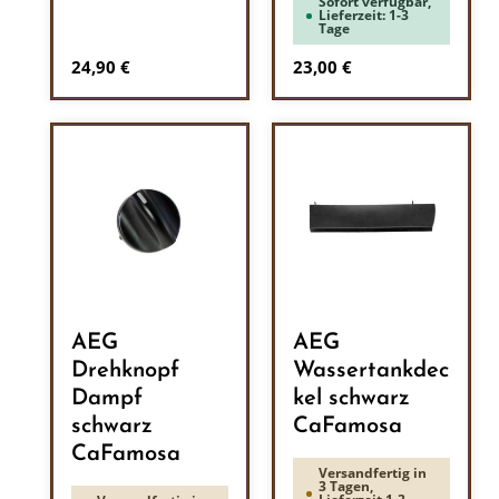
Sofort verfügbar,
Lieferzeit: 1-3
Tage
Regulärer Preis:
Regulärer Preis:
24,90 €
23,00 €
AEG
AEG
Drehknopf
Wassertankdec
Dampf
kel schwarz
schwarz
CaFamosa
CaFamosa
Versandfertig in
3 Tagen,