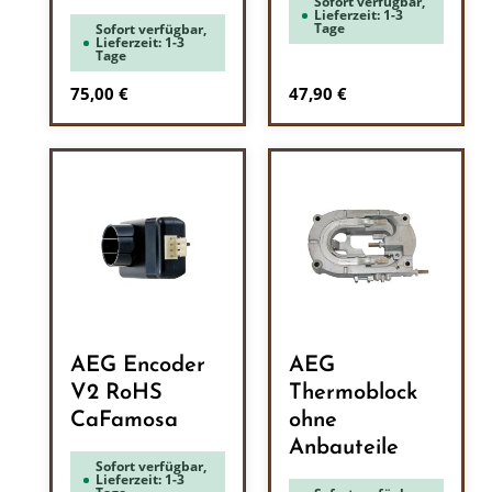
Sofort verfügbar,
Lieferzeit: 1-3
Tage
Sofort verfügbar,
Lieferzeit: 1-3
Tage
Regulärer Preis:
Regulärer Preis:
75,00 €
47,90 €
AEG Encoder
AEG
V2 RoHS
Thermoblock
CaFamosa
ohne
Anbauteile
Sofort verfügbar,
Lieferzeit: 1-3