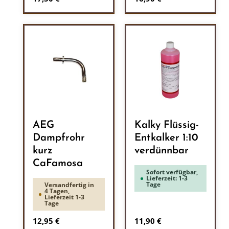
AEG
Kalky Flüssig-
Dampfrohr
Entkalker 1:10
kurz
verdünnbar
CaFamosa
Sofort verfügbar,
Lieferzeit: 1-3
Tage
Versandfertig in
4 Tagen,
Lieferzeit 1-3
Tage
Regulärer Preis:
Regulärer Preis:
12,95 €
11,90 €