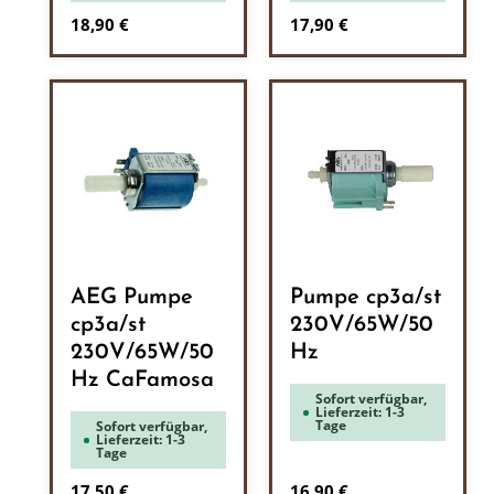
Regulärer Preis:
Regulärer Preis:
18,90 €
17,90 €
AEG Pumpe
Pumpe cp3a/st
cp3a/st
230V/65W/50
230V/65W/50
Hz
Hz CaFamosa
Sofort verfügbar,
Lieferzeit: 1-3
Tage
Sofort verfügbar,
Lieferzeit: 1-3
Tage
Regulärer Preis:
Regulärer Preis:
17,50 €
16,90 €