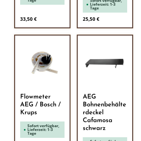
Tage
Sofort verfügbar,
Lieferzeit: 1-3
Tage
Regulärer Preis:
Regulärer Preis:
33,50 €
25,50 €
Flowmeter
AEG
AEG / Bosch /
Bohnenbehälte
Krups
rdeckel
Cafamosa
Sofort verfügbar,
schwarz
Lieferzeit: 1-3
Tage