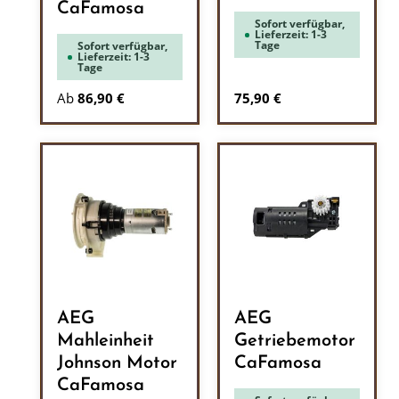
CaFamosa
Sofort verfügbar,
Lieferzeit: 1-3
Tage
Sofort verfügbar,
Lieferzeit: 1-3
Tage
Regulärer Preis:
Ab
86,90 €
75,90 €
AEG
AEG
Mahleinheit
Getriebemotor
Johnson Motor
CaFamosa
CaFamosa