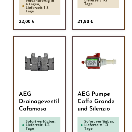
Lieferzeit 1-3
Versandfertig in
Tage
4 Tagen,
Lieferzeit 1-3
Tage
Regulärer Preis:
Regulärer Preis:
22,00 €
21,90 €
AEG
AEG Pumpe
Drainageventil
Caffe Grande
Cafamosa
und Silenzio
Sofort verfügbar,
Sofort verfügbar,
Lieferzeit: 1-3
Lieferzeit: 1-3
Tage
Tage