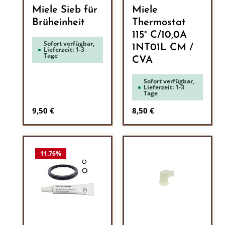
Miele Sieb für
Miele
Brüheinheit
Thermostat
115° C/10,0A
Sofort verfügbar,
1NT01L CM /
Lieferzeit: 1-3
Tage
CVA
Sofort verfügbar,
Lieferzeit: 1-3
Tage
Regulärer Preis:
Regulärer Preis:
9,50 €
8,50 €
11.76
%