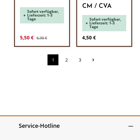
CM / CVA
Sofort verfügbar,
Lieferzeit: 1-3
Tage
Sofort verfügbar,
Lieferzeit: 1-3
Tage
Regulärer Preis:
Verkaufspreis:
Regulärer Preis:
5,50 €
4,50 €
6,90 €
1
2
3
Seite
Seite
Seite
Service-Hotline