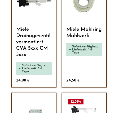
Miele
Miele Mahlring
Drainageventil
Mahlwerk
vormontiert
Sofort verfügbar,
CVA 5xxx CM
Lieferzeit: 1-3
Tage
5xxx
Sofort verfügbar,
Lieferzeit: 1-3
Tage
Regulärer Preis:
Regulärer Preis:
24,90 €
24,50 €
12.06
%