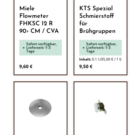
Miele
KTS Spezial
Flowmeter
Schmierstoff
FHKSC 12 R
für
90› CM / CVA
Brühgruppen
Sofort verfügbar,
Sofort verfügbar,
Lieferzeit: 1-3
Lieferzeit: 1-3
Tage
Tage
Inhalt:
0.1 l
(95,00 € / 1 l)
Regulärer Preis:
Regulärer Preis:
9,60 €
9,50 €