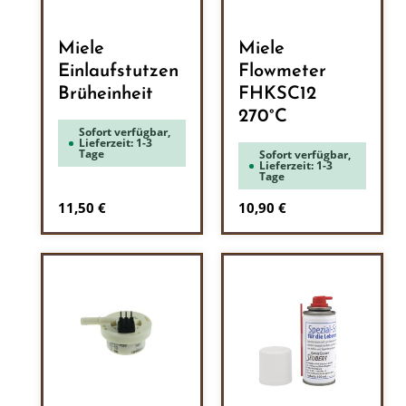
Miele
Miele
Einlaufstutzen
Flowmeter
Brüheinheit
FHKSC12
270°C
Sofort verfügbar,
Lieferzeit: 1-3
Tage
Sofort verfügbar,
Lieferzeit: 1-3
Tage
Regulärer Preis:
Regulärer Preis:
11,50 €
10,90 €