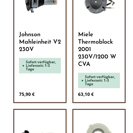
Johnson
Miele
Mahleinheit V2
Thermoblock
230V
2001
230V/1200 W
Sofort verfügbar,
CVA
Lieferzeit: 1-3
Tage
Sofort verfügbar,
Lieferzeit: 1-3
Tage
Regulärer Preis:
Regulärer Preis:
75,90 €
63,10 €