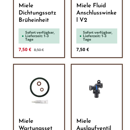
Miele
Miele Fluid
Dichtungssatz
Anschlusswinke
Brüheinheit
l V2
Sofort verfügbar,
Sofort verfügbar,
Lieferzeit: 1-3
Lieferzeit: 1-3
Tage
Tage
Regulärer Preis:
Verkaufspreis:
Regulärer Preis:
7,50 €
7,50 €
8,50 €
Miele
Miele
Wartungsset
Auslaufventil