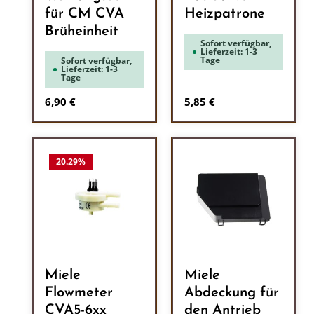
für CM CVA
Heizpatrone
Brüheinheit
Sofort verfügbar,
Lieferzeit: 1-3
Tage
Sofort verfügbar,
Lieferzeit: 1-3
Tage
Regulärer Preis:
Regulärer Preis:
6,90 €
5,85 €
20.29
%
Miele
Miele
Flowmeter
Abdeckung für
CVA5-6xx
den Antrieb