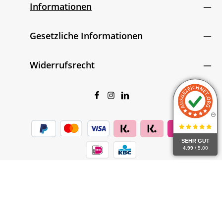
Informationen
Gesetzliche Informationen
Widerrufsrecht
SEHR GUT
4.99
/ 5.00
Alle Preise inkl. gesetzl. Mehrwertsteuer zzgl.
Versandkosten
und ggf. Nachnahmegebühren, wenn nicht anders
angegeben.
© 2026 Coffeemakers.de - with
by
Zenit Design