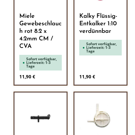
Miele
Kalky Flüssig-
Gewebeschlauc
Entkalker 1:10
h rot 8.2 x
verdünnbar
4.2mm CM /
Sofort verfügbar,
CVA
Lieferzeit: 1-3
Tage
Sofort verfügbar,
Lieferzeit: 1-3
Tage
Regulärer Preis:
Regulärer Preis:
11,90 €
11,90 €