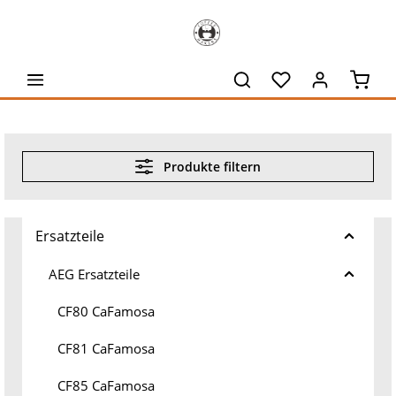
alt springen
Waren
Produkte filtern
Ersatzteile
AEG Ersatzteile
CF80 CaFamosa
CF81 CaFamosa
CF85 CaFamosa