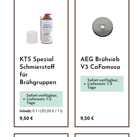
KTS Spezial
AEG Brühsieb
Schmierstoff
V3 CaFamosa
für
Sofort verfügbar,
Brühgruppen
Lieferzeit: 1-3
Tage
Sofort verfügbar,
Lieferzeit: 1-3
Tage
Inhalt:
0.1 l
(95,00 € / 1 l)
Regulärer Preis:
Regulärer Preis:
9,50 €
9,50 €