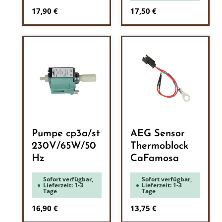
Regulärer Preis:
Regulärer Preis:
17,90 €
17,50 €
Pumpe cp3a/st
AEG Sensor
230V/65W/50
Thermoblock
Hz
CaFamosa
Sofort verfügbar,
Sofort verfügbar,
Lieferzeit: 1-3
Lieferzeit: 1-3
Tage
Tage
Regulärer Preis:
Regulärer Preis:
16,90 €
13,75 €