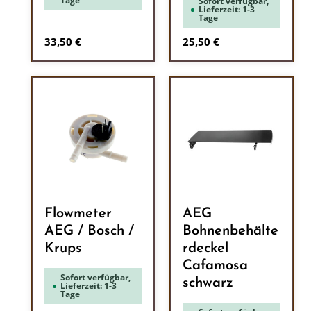
Tage
Sofort verfügbar,
Lieferzeit: 1-3
Tage
Regulärer Preis:
Regulärer Preis:
33,50 €
25,50 €
Flowmeter
AEG
AEG / Bosch /
Bohnenbehälte
Krups
rdeckel
Cafamosa
Sofort verfügbar,
schwarz
Lieferzeit: 1-3
Tage