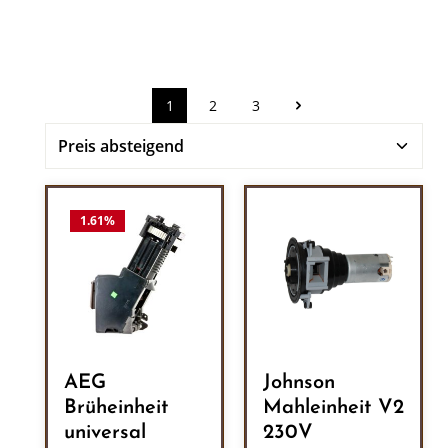
1
2
3
Seite
Seite
Seite
1.61
%
AEG
Johnson
Brüheinheit
Mahleinheit V2
universal
230V