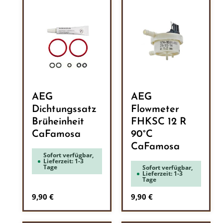
AEG
AEG
Dichtungssatz
Flowmeter
Brüheinheit
FHKSC 12 R
CaFamosa
90°C
CaFamosa
Sofort verfügbar,
Lieferzeit: 1-3
Tage
Sofort verfügbar,
Lieferzeit: 1-3
Tage
Regulärer Preis:
Regulärer Preis:
9,90 €
9,90 €