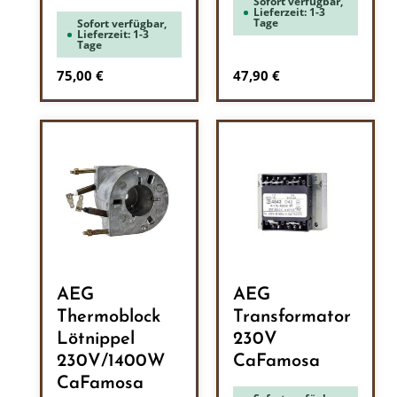
Sofort verfügbar,
Lieferzeit: 1-3
Tage
Sofort verfügbar,
Lieferzeit: 1-3
Tage
Regulärer Preis:
Regulärer Preis:
75,00 €
47,90 €
AEG
AEG
Thermoblock
Transformator
Lötnippel
230V
230V/1400W
CaFamosa
CaFamosa