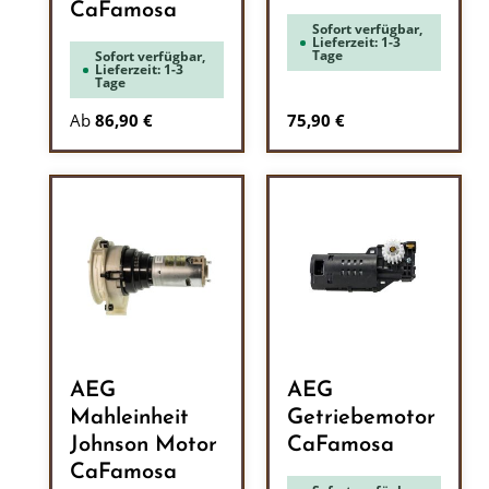
CaFamosa
Sofort verfügbar,
Lieferzeit: 1-3
Tage
Sofort verfügbar,
Lieferzeit: 1-3
Tage
Regulärer Preis:
Ab
86,90 €
75,90 €
AEG
AEG
Mahleinheit
Getriebemotor
Johnson Motor
CaFamosa
CaFamosa