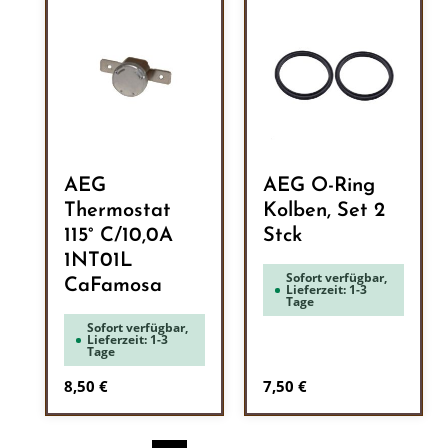
AEG
AEG O-Ring
Thermostat
Kolben, Set 2
115° C/10,0A
Stck
1NT01L
Sofort verfügbar,
CaFamosa
Lieferzeit: 1-3
Tage
Sofort verfügbar,
Lieferzeit: 1-3
Tage
Regulärer Preis:
Regulärer Preis:
8,50 €
7,50 €