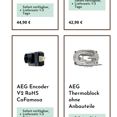
Sofort verfügbar,
Lieferzeit: 1-3
Tage
Sofort verfügbar,
Lieferzeit: 1-3
Tage
Regulärer Preis:
Regulärer Preis:
44,90 €
42,90 €
AEG Encoder
AEG
V2 RoHS
Thermoblock
CaFamosa
ohne
Anbauteile
Sofort verfügbar,
Lieferzeit: 1-3