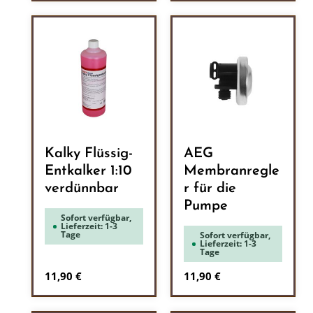
Kalky Flüssig-
AEG
Entkalker 1:10
Membranregle
verdünnbar
r für die
Pumpe
Sofort verfügbar,
Lieferzeit: 1-3
Tage
Sofort verfügbar,
Lieferzeit: 1-3
Tage
Regulärer Preis:
Regulärer Preis:
11,90 €
11,90 €