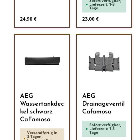
Sofort verfügbar,
Lieferzeit: 1-3
Tage
Regulärer Preis:
Regulärer Preis:
24,90 €
23,00 €
AEG
AEG
Wassertankdec
Drainageventil
kel schwarz
Cafamosa
CaFamosa
Sofort verfügbar,
Lieferzeit: 1-3
Tage
Versandfertig in
3 Tagen,