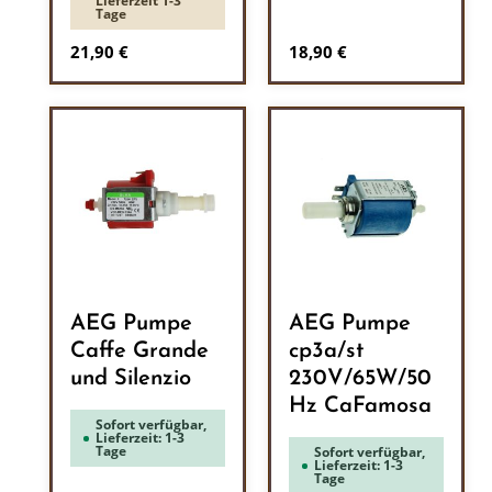
Lieferzeit 1-3
Tage
Regulärer Preis:
Regulärer Preis:
21,90 €
18,90 €
AEG Pumpe
AEG Pumpe
Caffe Grande
cp3a/st
und Silenzio
230V/65W/50
Hz CaFamosa
Sofort verfügbar,
Lieferzeit: 1-3
Tage
Sofort verfügbar,
Lieferzeit: 1-3
Tage