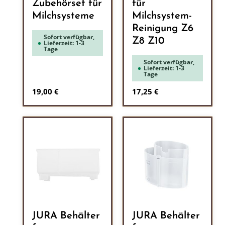
Zubehörset für
für
Milchsysteme
Milchsystem-
Reinigung Z6
Sofort verfügbar,
Z8 Z10
Lieferzeit: 1-3
Tage
Sofort verfügbar,
Lieferzeit: 1-3
Tage
Regulärer Preis:
Regulärer Preis:
19,00 €
17,25 €
JURA Behälter
JURA Behälter