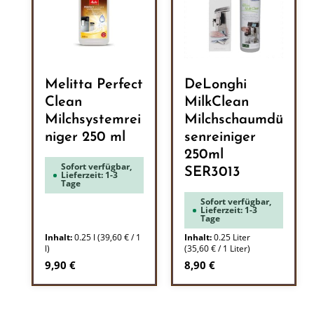
Melitta Perfect
DeLonghi
Clean
MilkClean
Milchsystemrei
Milchschaumdü
niger 250 ml
senreiniger
250ml
Sofort verfügbar,
SER3013
Lieferzeit: 1-3
Tage
Sofort verfügbar,
Lieferzeit: 1-3
Tage
Inhalt:
0.25 l
(39,60 € / 1
Inhalt:
0.25 Liter
l)
(35,60 € / 1 Liter)
Regulärer Preis:
Regulärer Preis:
9,90 €
8,90 €