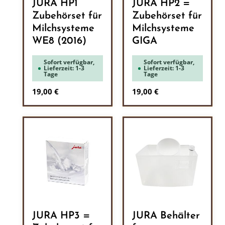
JURA HP1
JURA HP2 =
Zubehörset für
Zubehörset für
Milchsysteme
Milchsysteme
WE8 (2016)
GIGA
Sofort verfügbar,
Sofort verfügbar,
Lieferzeit: 1-3
Lieferzeit: 1-3
Tage
Tage
Regulärer Preis:
Regulärer Preis:
19,00 €
19,00 €
JURA HP3 =
JURA Behälter