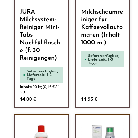
JURA
Milchschaumre
Milchsystem-
iniger für
Reiniger Mini-
Kaffeevollauto
Tabs
maten (Inhalt
Nachfüllflasch
1000 ml)
e (f. 30
Sofort verfügbar,
Reinigungen)
Lieferzeit: 1-3
Tage
Sofort verfügbar,
Lieferzeit: 1-3
Tage
Inhalt:
90 kg
(0,16 € / 1
kg)
Regulärer Preis:
Regulärer Preis:
14,00 €
11,95 €