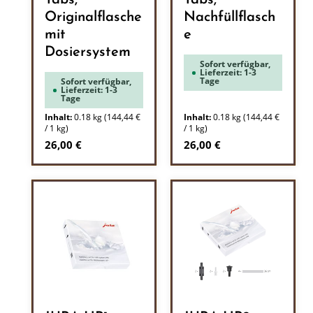
Tabs,
Tabs,
Originalflasche
Nachfüllflasch
mit
e
Dosiersystem
Sofort verfügbar,
Lieferzeit: 1-3
Tage
Sofort verfügbar,
Lieferzeit: 1-3
Tage
Inhalt:
0.18 kg
(144,44 €
Inhalt:
0.18 kg
(144,44 €
/ 1 kg)
/ 1 kg)
Regulärer Preis:
Regulärer Preis:
26,00 €
26,00 €