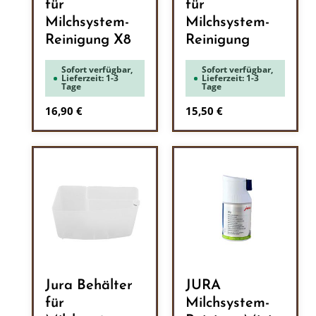
für
für
Milchsystem-
Milchsystem-
Reinigung X8
Reinigung
Sofort verfügbar,
Sofort verfügbar,
Lieferzeit: 1-3
Lieferzeit: 1-3
Tage
Tage
Regulärer Preis:
Regulärer Preis:
16,90 €
15,50 €
Jura Behälter
JURA
für
Milchsystem-