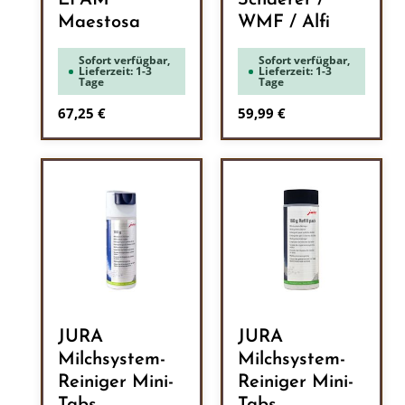
EPAM
Schaerer /
Maestosa
WMF / Alfi
Sofort verfügbar,
Sofort verfügbar,
Lieferzeit: 1-3
Lieferzeit: 1-3
Tage
Tage
Regulärer Preis:
Regulärer Preis:
67,25 €
59,99 €
JURA
JURA
Milchsystem-
Milchsystem-
Reiniger Mini-
Reiniger Mini-