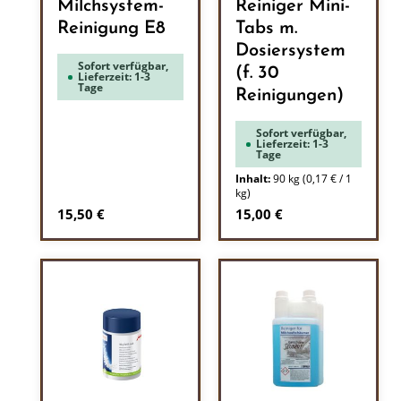
Milchsystem-
Reiniger Mini-
Reinigung E8
Tabs m.
Dosiersystem
Sofort verfügbar,
(f. 30
Lieferzeit: 1-3
Tage
Reinigungen)
Sofort verfügbar,
Lieferzeit: 1-3
Tage
Inhalt:
90 kg
(0,17 € / 1
kg)
Regulärer Preis:
Regulärer Preis:
15,50 €
15,00 €