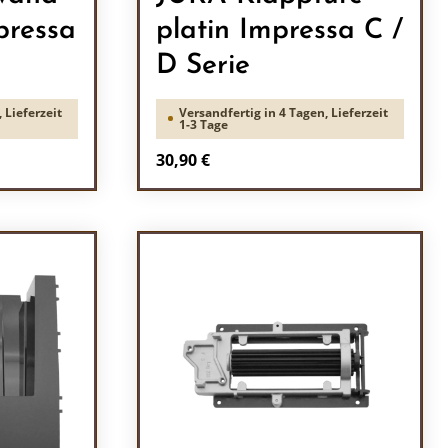
pressa
platin Impressa C /
D Serie
 Lieferzeit
Versandfertig in 4 Tagen, Lieferzeit
1-3 Tage
Regulärer Preis:
30,90 €
ein oder benutze die Schaltflächen um 
l: Gib den gewünschten Wert ein oder b
Produkt Anzahl: Gib den