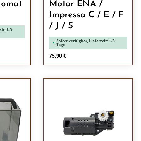
tomat
Motor ENA /
Impressa C / E / F
/ J / S
it: 1-3
Sofort verfügbar, Lieferzeit: 1-3
Tage
Regulärer Preis:
75,90 €
l: Gib den gewünschten Wert ein oder b
Produkt Anzahl: Gib den