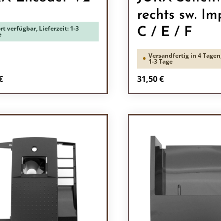
rechts sw. Im
rt verfügbar, Lieferzeit: 1-3
C / E / F
e
Versandfertig in 4 Tagen,
1-3 Tage
rer Preis:
Regulärer Preis:
€
31,50 €
odukt Anzahl: Gib den gewünschten Wert 
Produkt Anzah