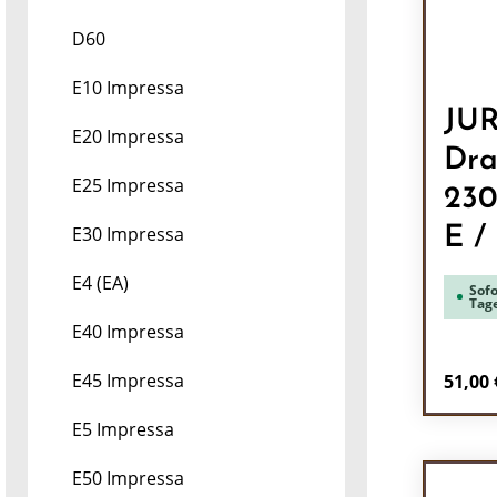
D60
E10 Impressa
JU
E20 Impressa
Dra
E25 Impressa
230
E30 Impressa
E /
E4 (EA)
Sofo
Tag
E40 Impressa
Regulä
E45 Impressa
51,00 
Pr
E5 Impressa
E50 Impressa