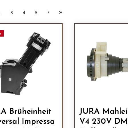
2
3
4
5
Seite
Seite
Seite
Seite
%
A Brüheinheit
JURA Mahlei
versal Impressa
V4 230V D