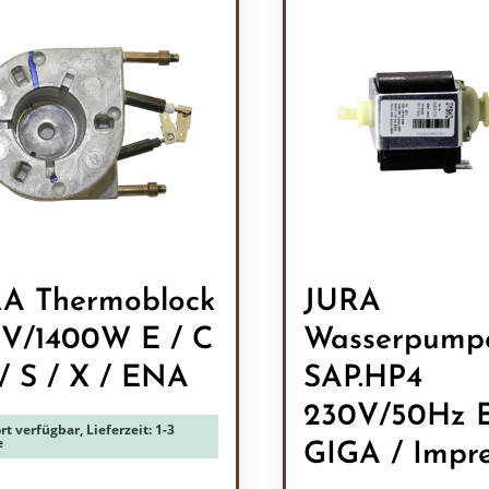
A Thermoblock
JURA
V/1400W E / C
Wasserpump
 / S / X / ENA
SAP.HP4
230V/50Hz 
rt verfügbar, Lieferzeit: 1-3
e
GIGA / Impr