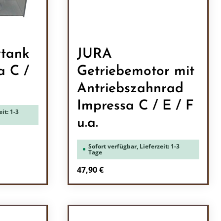
tank
JURA
a C /
Getriebemotor mit
Antriebszahnrad
Impressa C / E / F
it: 1-3
u.a.
Sofort verfügbar, Lieferzeit: 1-3
Tage
Regulärer Preis:
47,90 €
ein oder benutze die Schaltflächen um 
l: Gib den gewünschten Wert ein oder b
Produkt Anzahl: Gib den