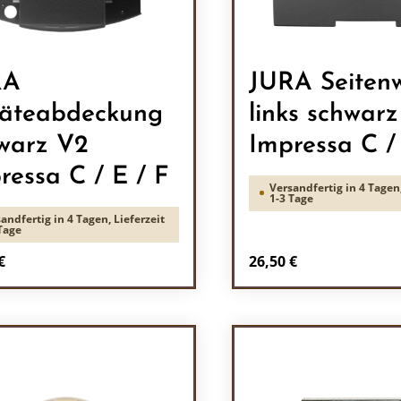
RA
JURA Seiten
äteabdeckung
links schwarz
warz V2
Impressa C /
ressa C / E / F
Versandfertig in 4 Tagen,
1-3 Tage
andfertig in 4 Tagen, Lieferzeit
Tage
rer Preis:
Regulärer Preis:
€
26,50 €
odukt Anzahl: Gib den gewünschten Wert 
Produkt Anzah