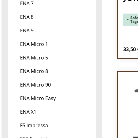
ENA 7
ENA 8
Sofo
Tag
ENA 9
ENA Micro 1
Regulä
33,50 
ENA Micro 5
Pr
ENA Micro 8
ENA Micro 90
ENA Micro Easy
ENA X1
F5 Impressa