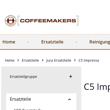
springen
Zur Hauptnavigation springen
Home
Ersatzteile
Reinigung
Home
Ersatzteile
Jura Ersatzteile
C5 Impressa
Ersatzteilgruppe
C5 Im
Ersatzteile