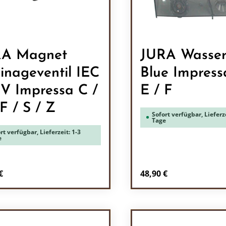
RA Magnet
JURA Wasser
inageventil IEC
Blue Impress
V Impressa C /
E / F
 F / S / Z
Sofort verfügbar, Lieferze
Tage
rt verfügbar, Lieferzeit: 1-3
e
rer Preis:
Regulärer Preis:
€
48,90 €
odukt Anzahl: Gib den gewünschten Wert 
Produkt Anzah