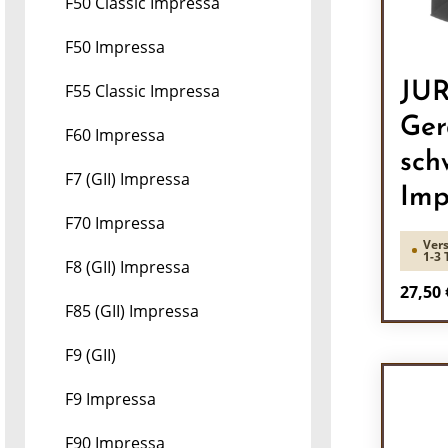
F50 Classic Impressa
F50 Impressa
JU
F55 Classic Impressa
Ger
F60 Impressa
sch
F7 (GII) Impressa
Imp
F70 Impressa
Vers
1-3 
F8 (GII) Impressa
Regulä
27,50 
F85 (GII) Impressa
Pr
F9 (GII)
F9 Impressa
F90 Impressa