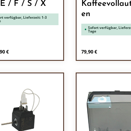
 E / F / S / X
Kaffeevollau
en
rt verfügbar, Lieferzeit: 1-3
e
Sofort verfügbar, Lieferze
Tage
Regulärer Preis:
90 €
79,90 €
Produkt Anzah