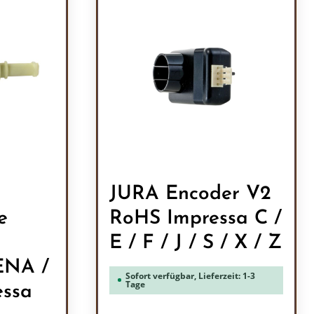
JURA Encoder V2
e
RoHS Impressa C /
E / F / J / S / X / Z
ENA /
Sofort verfügbar, Lieferzeit: 1-3
Tage
essa